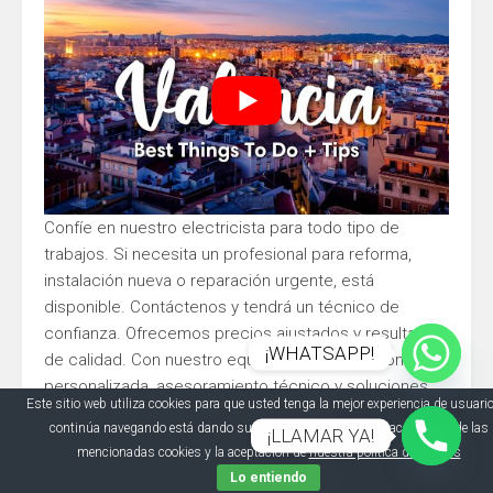
Confíe en nuestro electricista para todo tipo de
trabajos. Si necesita un profesional para reforma,
instalación nueva o reparación urgente, está
disponible. Contáctenos y tendrá un técnico de
confianza. Ofrecemos precios ajustados y resultados
¡WHATSAPP!
de calidad. Con nuestro equipo, tendrá atención
personalizada, asesoramiento técnico y soluciones
Este sitio web utiliza cookies para que usted tenga la mejor experiencia de usuario
garantizadas. La chispa, la ponemos nosotros.
continúa navegando está dando su consentimiento para la aceptación de las
¡LLAMAR YA!
mencionadas cookies y la aceptación de
nuestra política de cookies
Electricista urgente, económico, autorizado,
Lo entiendo