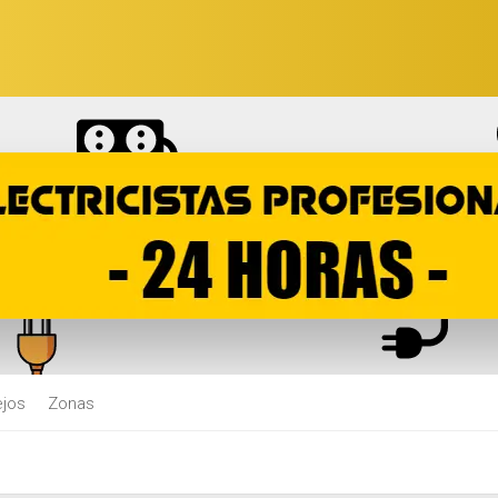
jos
Zonas